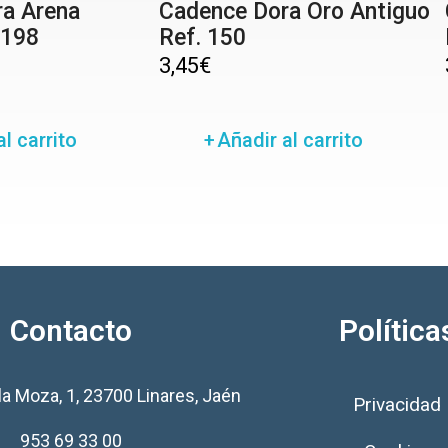
a Arena
Cadence Dora Oro Antiguo
 198
Ref. 150
3,45
€
l carrito
Añadir al carrito
Contacto
Política
la Moza, 1, 23700 Linares, Jaén
Privacidad
953 69 33 00